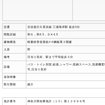
交通
京浜急行久里浜線 三浦海岸駅 徒歩3分
間取詳細
和６，和4.5，ＤＫ4.5
建物構造
軽量鉄骨造亜鉛ﾒｯｷ鋼板葺２階建
入居
即
備考
日当り良好、駅まで平坦徒歩３分
バス・トイレ別室,給湯,シャワー,収納スペース,洗濯機置
設備
可,日当り良好
追加画像
取引態様
媒介
免許番号
神奈川県知事免許（１０）第１２９９６号