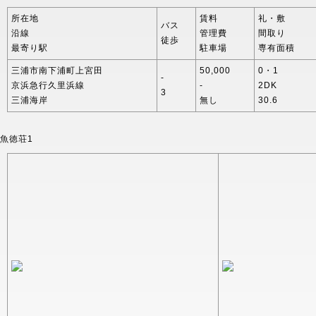
所在地
賃料
礼・敷
バス
沿線
管理費
間取り
徒歩
最寄り駅
駐車場
専有面積
三浦市南下浦町上宮田
50,000
0・1
-
京浜急行久里浜線
-
2DK
3
三浦海岸
無し
30.6
魚徳荘1