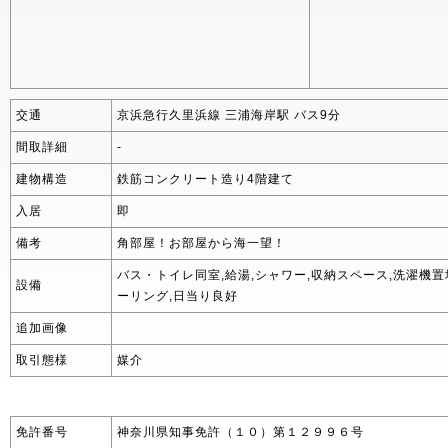
交通
京浜急行久里浜線 三浦海岸駅 バス9分
間取詳細
-
建物構造
鉄筋コンクリート造り4階建て
入居
即
備考
角部屋！お部屋から海一望！
バス・トイレ同室,給湯,シャワー,収納スペース,洗濯機置
設備
ーリング,日当り良好
追加画像
取引態様
媒介
免許番号
神奈川県知事免許（１０）第１２９９６号