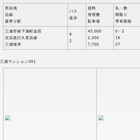
所在地
賃料
礼・敷
バス
沿線
管理費
間取り
徒歩
最寄り駅
駐車場
専有面積
三浦市南下浦町金田
45,000
0・2
9
京浜急行久里浜線
2,300
1K
2
三浦海岸
7,700
27
三浦マンション301