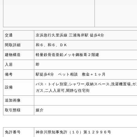
交通
京浜急行久里浜線 三浦海岸駅 徒歩4分
間取詳細
和６、和６、ＤＫ
建物構造
軽量鉄骨造亜鉛メッキ鋼板葺２階建
入居
即
備考
駅徒歩4分 ペット相談 敷金＋１ヶ月
バス・トイレ別室,シャワー,収納スペース,洗濯機置場,
設備
ガス,二人入居可,閑静な住宅街
追加画像
取引態様
媒介
免許番号
神奈川県知事免許（１０）第１２９９６号