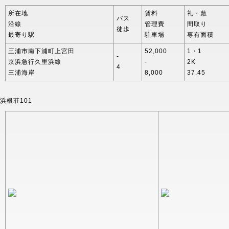
所在地
賃料
礼・敷
バス
沿線
管理費
間取り
徒歩
最寄り駅
駐車場
専有面積
三浦市南下浦町上宮田
52,000
1・1
-
京浜急行久里浜線
-
2K
4
三浦海岸
8,000
37.45
浜根荘101