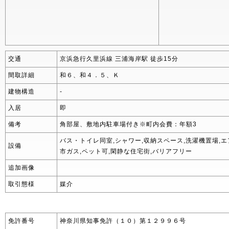
交通
京浜急行久里浜線 三浦海岸駅 徒歩15分
間取詳細
和６、和４．５、Ｋ
建物構造
-
入居
即
備考
角部屋、敷地内駐車場付き※町内会費：年額3
バス・トイレ同室,シャワー,収納スペース,洗濯機置場,エ
設備
市ガス,ペット可,閑静な住宅街,バリアフリー
追加画像
取引態様
媒介
免許番号
神奈川県知事免許（１０）第１２９９６号