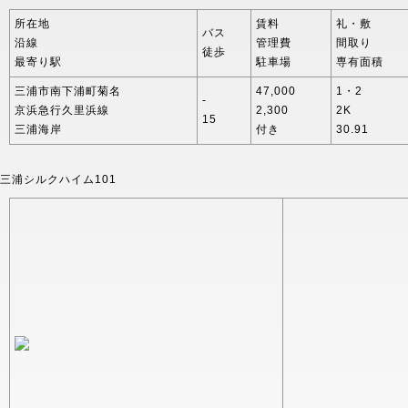
所在地
賃料
礼・敷
バス
沿線
管理費
間取り
徒歩
最寄り駅
駐車場
専有面積
三浦市南下浦町菊名
47,000
1・2
-
京浜急行久里浜線
2,300
2K
15
三浦海岸
付き
30.91
三浦シルクハイム101