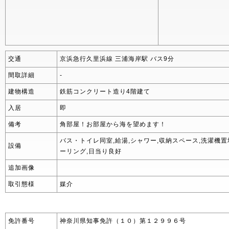
交通
京浜急行久里浜線 三浦海岸駅 バス9分
間取詳細
-
建物構造
鉄筋コンクリート造り4階建て
入居
即
備考
角部屋！お部屋から海を望めます！
バス・トイレ同室,給湯,シャワー,収納スペース,洗濯機置
設備
ーリング,日当り良好
追加画像
取引態様
媒介
免許番号
神奈川県知事免許（１０）第１２９９６号