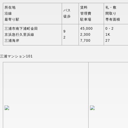
所在地
賃料
礼・敷
バス
沿線
管理費
間取り
徒歩
最寄り駅
駐車場
専有面積
三浦市南下浦町金田
45,000
0・2
9
京浜急行久里浜線
2,300
1K
2
三浦海岸
7,700
27
三浦マンション101